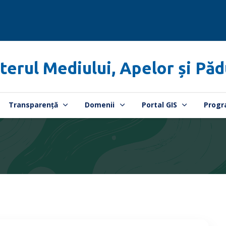
terul Mediului, Apelor și Păd
Transparență
Domenii
Portal GIS
Progr