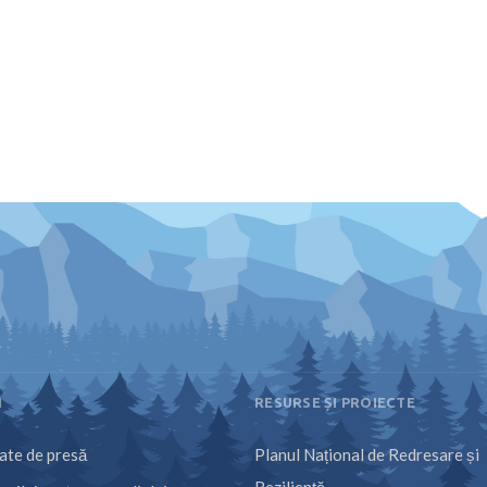
I
RESURSE ȘI PROIECTE
te de presă
Planul Național de Redresare și
Reziliență