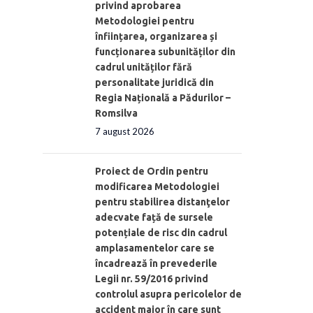
privind aprobarea
Metodologiei pentru
înființarea, organizarea și
funcționarea subunităților din
cadrul unităților fără
personalitate juridică din
Regia Națională a Pădurilor –
Romsilva
7 august 2026
Proiect de Ordin pentru
modificarea Metodologiei
pentru stabilirea distanţelor
adecvate față de sursele
potențiale de risc din cadrul
amplasamentelor care se
încadrează în prevederile
Legii nr. 59/2016 privind
controlul asupra pericolelor de
accident major în care sunt