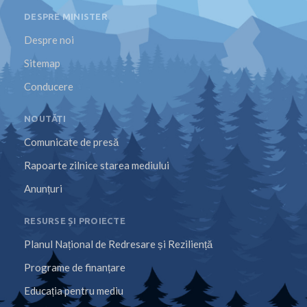
DESPRE MINISTER
Despre noi
Sitemap
Conducere
NOUTĂȚI
Comunicate de presă
Rapoarte zilnice starea mediului
Anunțuri
RESURSE ȘI PROIECTE
Planul Național de Redresare și Reziliență
Programe de finanțare
Educația pentru mediu