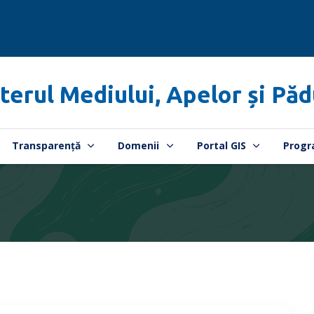
terul Mediului, Apelor și Păd
Transparență
Domenii
Portal GIS
Progr