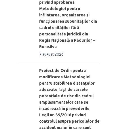
privind aprobarea
Metodologiei pentru
înființarea, organizarea și
funcționarea subunităților din
cadrul unităților fără
personalitate juridică din
Regia Națională a Pădurilor –
Romsilva
7 august 2026
Proiect de Ordin pentru
modificarea Metodologiei
pentru stabilirea distanţelor
adecvate față de sursele
potențiale de risc din cadrul
amplasamentelor care se
încadrează în prevederile
Legii nr. 59/2016 privind
controlul asupra pericolelor de
accident major în care sunt