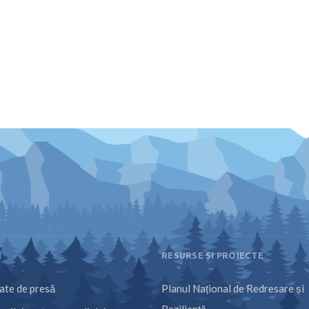
I
RESURSE ȘI PROIECTE
te de presă
Planul Național de Redresare și
Reziliență