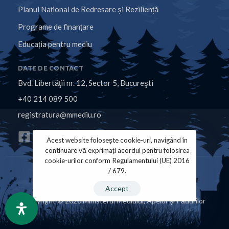
Planul Național de Redresare și Reziliență
Programe de finanțare
Educația pentru mediu
DATE DE CONTACT
Bvd. Libertăţii nr. 12, Sector 5, Bucureşti
+40 214 089 500
registratura@mmediu.ro
Acest website folosește cookie-uri, navigând în
continuare vă exprimați acordul pentru folosirea
cookie-urilor conform Regulamentului (UE) 2016
/ 679.
Politica de Cookies
Politica de Confidențialitate
Accept
Copyright © 2026 Ministerul Mediului, Apelor și Pădurilor