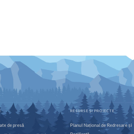
I
RESURSE ȘI PROIECTE
te de presă
Planul Național de Redresare și
Reziliență