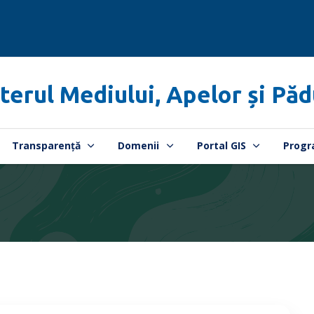
terul Mediului, Apelor și Păd
Transparență
Domenii
Portal GIS
Progr