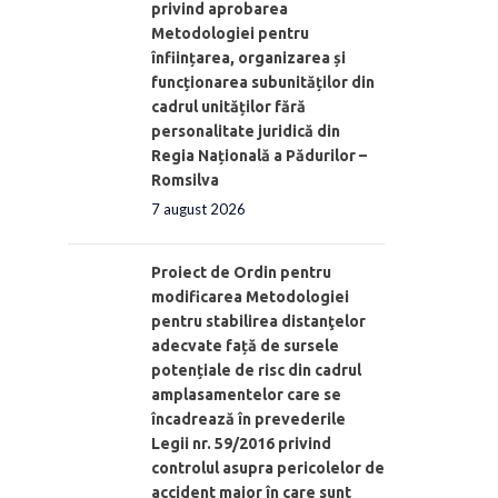
privind aprobarea
Metodologiei pentru
înființarea, organizarea și
funcționarea subunităților din
cadrul unităților fără
personalitate juridică din
Regia Națională a Pădurilor –
Romsilva
7 august 2026
Proiect de Ordin pentru
modificarea Metodologiei
pentru stabilirea distanţelor
adecvate față de sursele
potențiale de risc din cadrul
amplasamentelor care se
încadrează în prevederile
Legii nr. 59/2016 privind
controlul asupra pericolelor de
accident major în care sunt