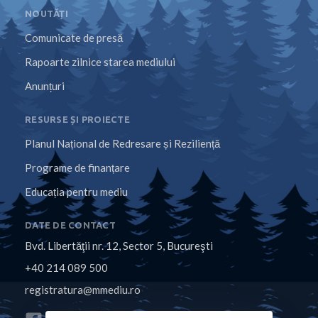
NOUTĂȚI
Comunicate de presă
Rapoarte zilnice starea mediului
Anunțuri
RESURSE ȘI PROIECTE
Planul Național de Redresare și Reziliență
Programe de finanțare
Educația pentru mediu
DATE DE CONTACT
Bvd. Libertăţii nr. 12, Sector 5, Bucureşti
+40 214 089 500
registratura@mmediu.ro