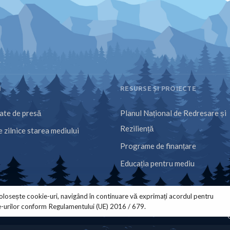
I
RESURSE ȘI PROIECTE
te de presă
Planul Național de Redresare și
Reziliență
 zilnice starea mediului
Programe de finanțare
Educația pentru mediu
olosește cookie-uri, navigând în continuare vă exprimați acordul pentru
e-urilor conform Regulamentului (UE) 2016 / 679.