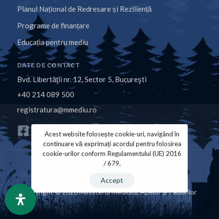
Planul Național de Redresare și Reziliență
Programe de finanțare
Educația pentru mediu
DATE DE CONTACT
Bvd. Libertăţii nr. 12, Sector 5, Bucureşti
+40 214 089 500
registratura@mmediu.ro
Acest website folosește cookie-uri, navigând în
continuare vă exprimați acordul pentru folosirea
cookie-urilor conform Regulamentului (UE) 2016
/ 679.
Politica de Cookies
Politica de Confidențialitate
Accept
Copyright © 2026 Ministerul Mediului, Apelor și Pădurilor