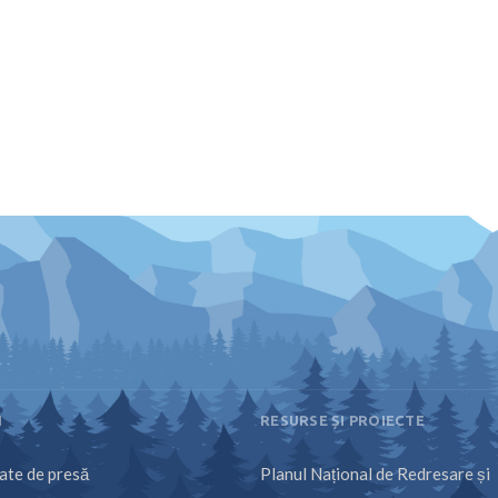
I
RESURSE ȘI PROIECTE
te de presă
Planul Național de Redresare și