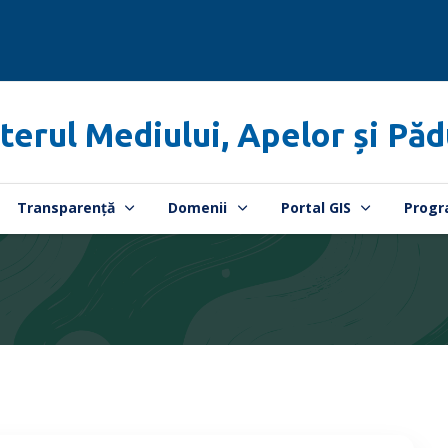
terul Mediului, Apelor și Păd
Transparență
Domenii
Portal GIS
Progr