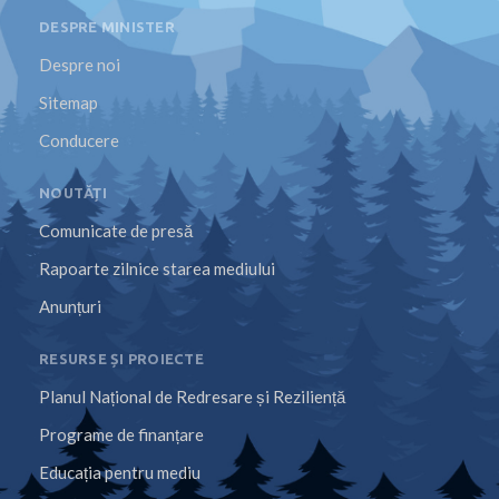
DESPRE MINISTER
Despre noi
Sitemap
Conducere
NOUTĂȚI
Comunicate de presă
Rapoarte zilnice starea mediului
Anunțuri
RESURSE ȘI PROIECTE
Planul Național de Redresare și Reziliență
Programe de finanțare
Educația pentru mediu