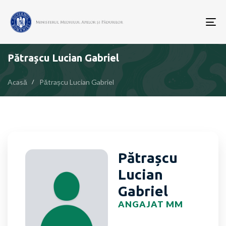
To
nav
Pătrașcu Lucian Gabriel
Acasă
Pătrașcu Lucian Gabriel
Pătrașcu
Lucian
Gabriel
ANGAJAT MM