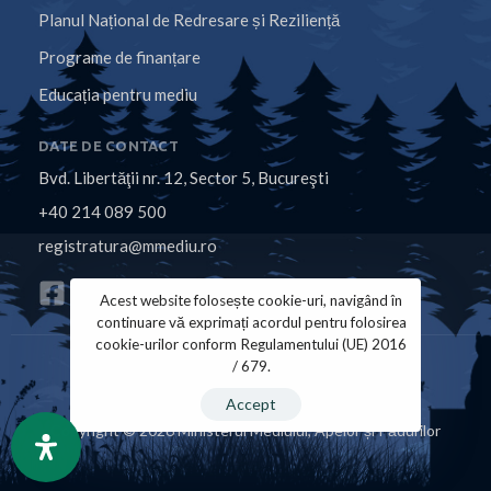
Planul Național de Redresare și Reziliență
Programe de finanțare
Educația pentru mediu
DATE DE CONTACT
Bvd. Libertăţii nr. 12, Sector 5, Bucureşti
+40 214 089 500
registratura@mmediu.ro
Acest website folosește cookie-uri, navigând în
continuare vă exprimați acordul pentru folosirea
cookie-urilor conform Regulamentului (UE) 2016
/ 679.
Politica de Cookies
Politica de Confidențialitate
Accept
Copyright © 2026 Ministerul Mediului, Apelor și Pădurilor