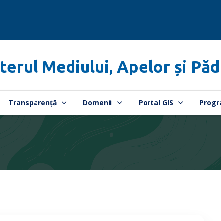
terul Mediului, Apelor și Păd
Transparență
Domenii
Portal GIS
Progr