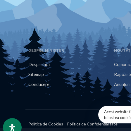
DESPRE MINISTER
NOUTĂȚ
Despre noi
Comunica
Sitemap
Rapoarte
Conducere
Anunțuri
Acest website f
folosirea cooki
Politica de Cookies
Politica de Confidențialitate