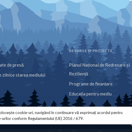
I
RESURSE ȘI PROIECTE
te de presă
Planul Național de Redresare și
Reziliență
 zilnice starea mediului
Programe de finanțare
Educația pentru mediu
olosește cookie-uri, navigând în continuare vă exprimați acordul pentru
e-urilor conform Regulamentului (UE) 2016 / 679.