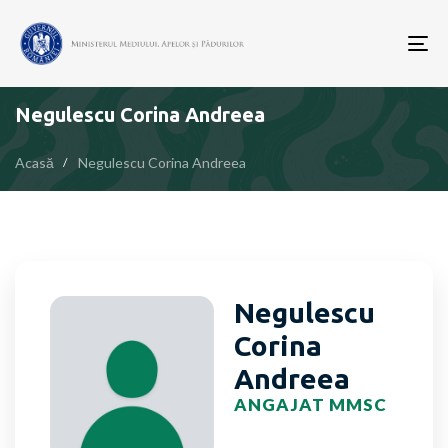
To
nav
Negulescu Corina Andreea
Acasă
Negulescu Corina Andreea
Negulescu
Corina
Andreea
ANGAJAT MMSC