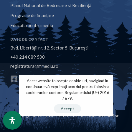
Planul Național de Redresare și Reziliență
Programe de finanțare
Educația pentru mediu
DATE DE CONTACT
Bvd. Libertăţii nr. 12, Sector 5, Bucureşti
+40 214 089 500
registratura@mmediu.ro
Acest website folosește cookie-uri, navigând în
continuare vă exprimați acordul pentru folosirea
cookie-urilor conform Regulamentului (UE) 2016
/ 679.
Politica de Cookies
Politica de Confidențialitate
Accept
Copyright © 2026 Ministerul Mediului, Apelor și Pădurilor