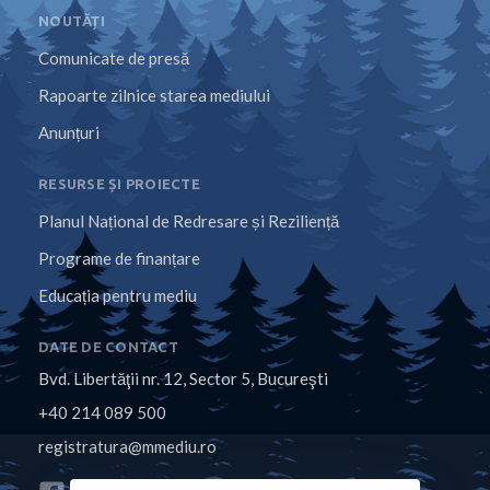
NOUTĂȚI
Comunicate de presă
Rapoarte zilnice starea mediului
Anunțuri
RESURSE ȘI PROIECTE
Planul Național de Redresare și Reziliență
Programe de finanțare
Educația pentru mediu
DATE DE CONTACT
Bvd. Libertăţii nr. 12, Sector 5, Bucureşti
+40 214 089 500
registratura@mmediu.ro