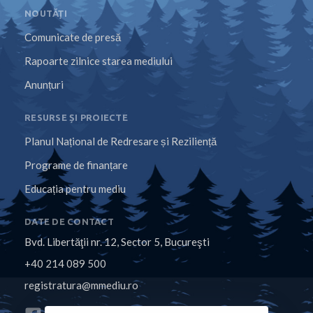
NOUTĂȚI
Comunicate de presă
Rapoarte zilnice starea mediului
Anunțuri
RESURSE ȘI PROIECTE
Planul Național de Redresare și Reziliență
Programe de finanțare
Educația pentru mediu
DATE DE CONTACT
Bvd. Libertăţii nr. 12, Sector 5, Bucureşti
+40 214 089 500
registratura@mmediu.ro