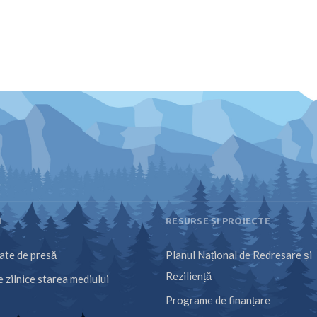
I
RESURSE ȘI PROIECTE
te de presă
Planul Național de Redresare și
Reziliență
 zilnice starea mediului
Programe de finanțare