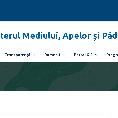
terul Mediului, Apelor și Păd
Transparență
Domenii
Portal GIS
Progr