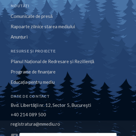
NOUTĂȚI
Comunicate de presă
Rapoarte zilnice starea mediului
Anunțuri
RESURSE ȘI PROIECTE
Planul Național de Redresare și Reziliență
Programe de finanțare
Educația pentru mediu
DATE DE CONTACT
Bvd. Libertăţii nr. 12, Sector 5, Bucureşti
+40 214 089 500
registratura@mmediu.ro