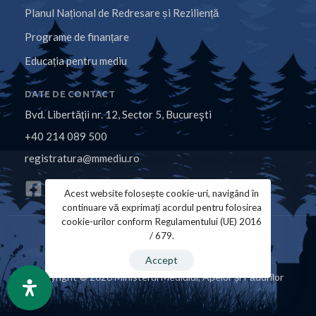
Planul Național de Redresare și Reziliență
Programe de finanțare
Educația pentru mediu
DATE DE CONTACT
Bvd. Libertăţii nr. 12, Sector 5, Bucureşti
+40 214 089 500
registratura@mmediu.ro
Acest website folosește cookie-uri, navigând în
continuare vă exprimați acordul pentru folosirea
cookie-urilor conform Regulamentului (UE) 2016
/ 679.
Politica de Cookies
Politica de Confidențialitate
Accept
Copyright © 2026 Ministerul Mediului, Apelor și Pădurilor