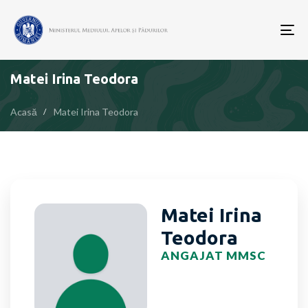
To
nav
Matei Irina Teodora
Acasă
Matei Irina Teodora
Matei Irina
Teodora
ANGAJAT MMSC