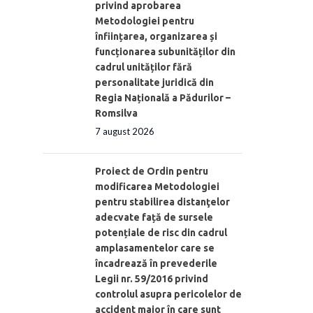
privind aprobarea
Metodologiei pentru
înființarea, organizarea și
funcționarea subunităților din
cadrul unităților fără
personalitate juridică din
Regia Națională a Pădurilor –
Romsilva
7 august 2026
Proiect de Ordin pentru
modificarea Metodologiei
pentru stabilirea distanţelor
adecvate față de sursele
potențiale de risc din cadrul
amplasamentelor care se
încadrează în prevederile
Legii nr. 59/2016 privind
controlul asupra pericolelor de
accident major în care sunt