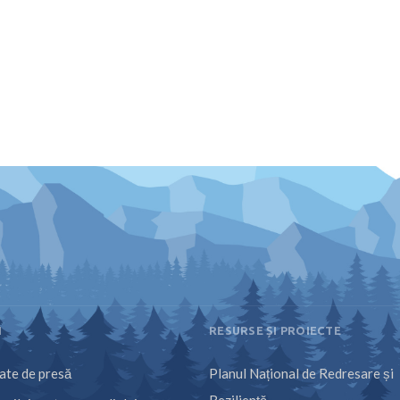
I
RESURSE ȘI PROIECTE
te de presă
Planul Național de Redresare și
Reziliență