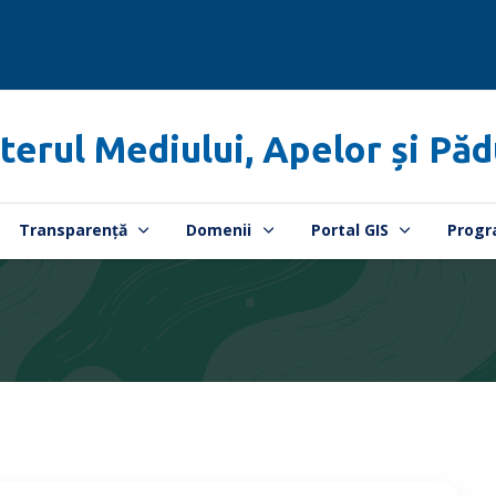
terul Mediului, Apelor și Păd
Transparență
Domenii
Portal GIS
Progr