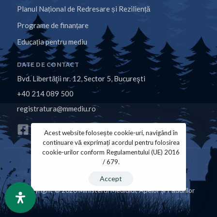
Planul Național de Redresare și Reziliență
Programe de finanțare
Educația pentru mediu
DATE DE CONTACT
Bvd. Libertăţii nr. 12, Sector 5, Bucureşti
+40 214 089 500
registratura@mmediu.ro
Acest website folosește cookie-uri, navigând în
continuare vă exprimați acordul pentru folosirea
cookie-urilor conform Regulamentului (UE) 2016
/ 679.
Politica de Cookies
Politica de Confidențialitate
Accept
Copyright © 2026 Ministerul Mediului, Apelor și Pădurilor