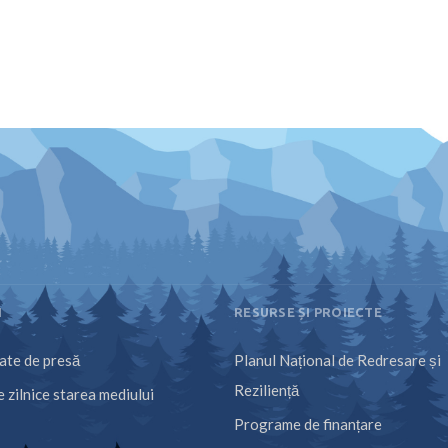
I
RESURSE ȘI PROIECTE
te de presă
Planul Național de Redresare și
Reziliență
 zilnice starea mediului
Programe de finanțare