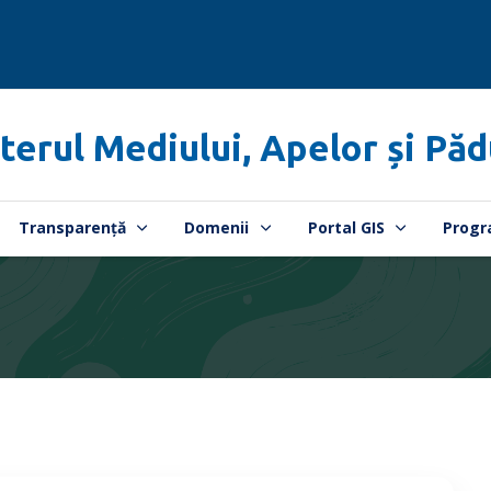
terul Mediului, Apelor și Păd
Transparență
Domenii
Portal GIS
Progr