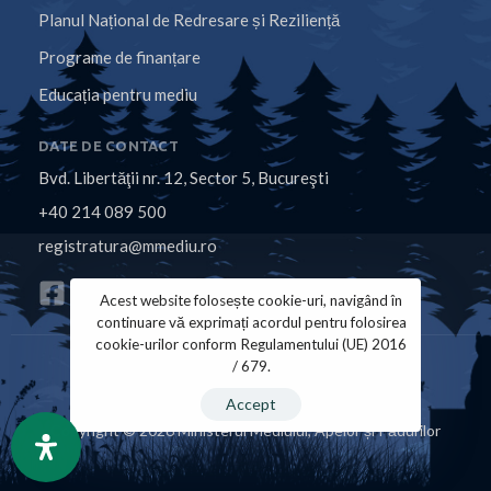
Planul Național de Redresare și Reziliență
Programe de finanțare
Educația pentru mediu
DATE DE CONTACT
Bvd. Libertăţii nr. 12, Sector 5, Bucureşti
+40 214 089 500
registratura@mmediu.ro
Acest website folosește cookie-uri, navigând în
continuare vă exprimați acordul pentru folosirea
cookie-urilor conform Regulamentului (UE) 2016
/ 679.
Politica de Cookies
Politica de Confidențialitate
Accept
Copyright © 2026 Ministerul Mediului, Apelor și Pădurilor