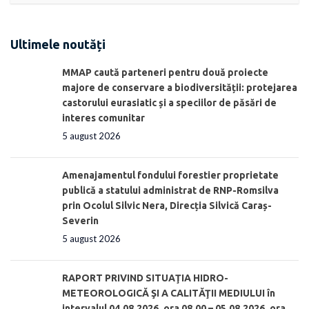
Ultimele noutăți
MMAP caută parteneri pentru două proiecte
majore de conservare a biodiversității: protejarea
castorului eurasiatic și a speciilor de păsări de
interes comunitar
5 august 2026
Amenajamentul fondului forestier proprietate
publică a statului administrat de RNP-Romsilva
prin Ocolul Silvic Nera, Direcția Silvică Caraș-
Severin
5 august 2026
RAPORT PRIVIND SITUAŢIA HIDRO-
METEOROLOGICĂ ŞI A CALITĂŢII MEDIULUI în
intervalul 04.08.2026, ora 08.00 – 05.08.2026, ora