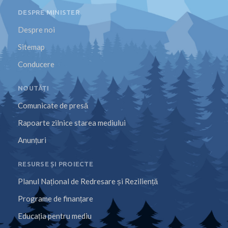
DESPRE MINISTER
Despre noi
Sitemap
Conducere
NOUTĂȚI
Comunicate de presă
Rapoarte zilnice starea mediului
Anunțuri
RESURSE ȘI PROIECTE
Planul Național de Redresare și Reziliență
Programe de finanțare
Educația pentru mediu