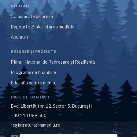
NOUTĂȚI
Comunicate de presă
Rapoarte zilnice starea mediului
Anunțuri
RESURSE ȘI PROIECTE
Planul Național de Redresare și Reziliență
Programe de finanțare
Educația pentru mediu
DATE DE CONTACT
Bvd. Libertăţii nr. 12, Sector 5, Bucureşti
+40 214 089 500
registratura@mmediu.ro