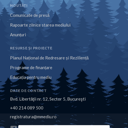
NOUTĂȚI
Comunicate de presă
Rapoarte zilnice starea mediului
Anunțuri
RESURSE ȘI PROIECTE
Planul Național de Redresare și Reziliență
Programe de finanțare
Educația pentru mediu
DATE DE CONTACT
Bvd. Libertăţii nr. 12, Sector 5, Bucureşti
+40 214 089 500
registratura@mmediu.ro