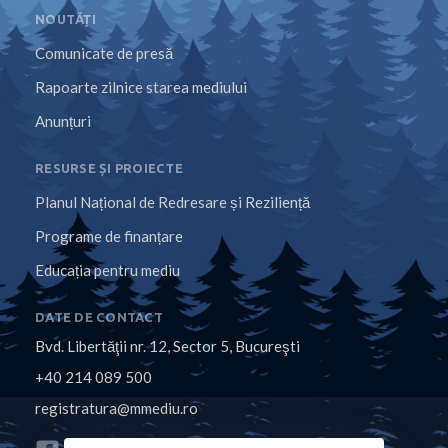
NOUTĂȚI
Comunicate de presă
Rapoarte zilnice starea mediului
Anunțuri
RESURSE ȘI PROIECTE
Planul Național de Redresare și Reziliență
Programe de finanțare
Educația pentru mediu
DATE DE CONTACT
Bvd. Libertăţii nr. 12, Sector 5, Bucureşti
+40 214 089 500
registratura@mmediu.ro