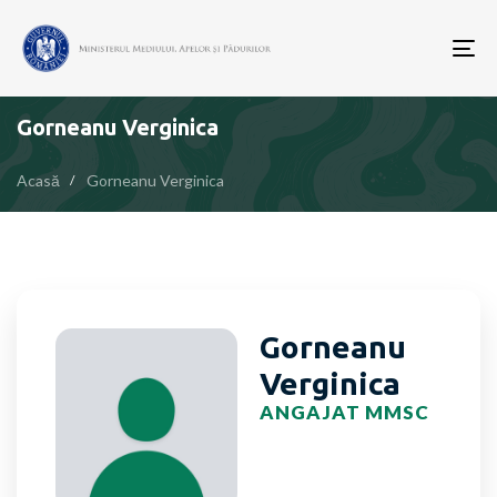
To
nav
Gorneanu Verginica
Acasă
Gorneanu Verginica
Gorneanu
Verginica
ANGAJAT MMSC