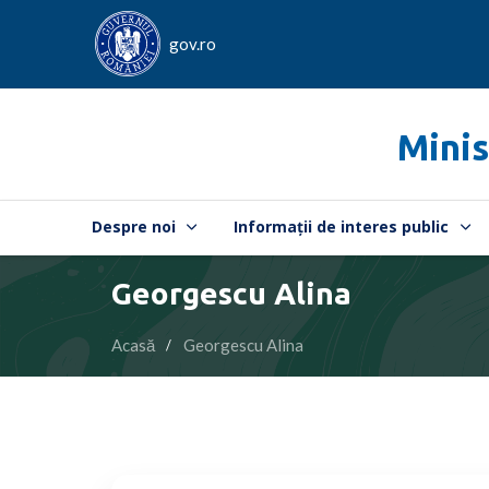
gov.ro
Minis
Despre noi
Informații de interes public
Georgescu Alina
Acasă
Georgescu Alina