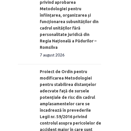
privind aprobarea
Metodologiei pentru
înființarea, organizarea și
funcționarea subunităților din
cadrul unităților fără
personalitate juridică din
Regia Națională a Pădurilor –
Romsilva
7 august 2026
Proiect de Ordin pentru
modificarea Metodologiei
pentru stabilirea distanţelor
adecvate față de sursele
potențiale de risc din cadrul
amplasamentelor care se
încadrează în prevederile
Legii nr. 59/2016 privind
controlul asupra pericolelor de
accident major în care sunt