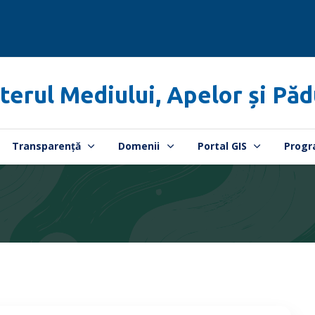
terul Mediului, Apelor și Păd
Transparență
Domenii
Portal GIS
Progr