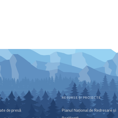
I
RESURSE ȘI PROIECTE
te de presă
Planul Național de Redresare și
Reziliență