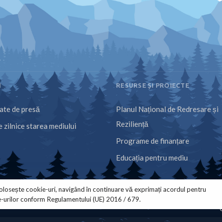
I
RESURSE ȘI PROIECTE
te de presă
Planul Național de Redresare și
Reziliență
 zilnice starea mediului
Programe de finanțare
Educația pentru mediu
olosește cookie-uri, navigând în continuare vă exprimați acordul pentru
e-urilor conform Regulamentului (UE) 2016 / 679.