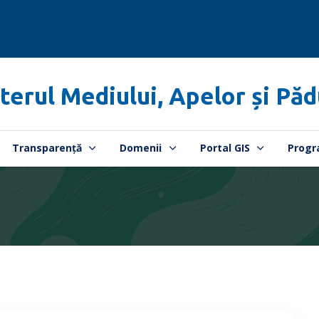
terul Mediului, Apelor și Păd
Transparență
Domenii
Portal GIS
Progr