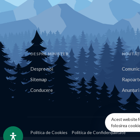
DESPRE MINISTER
NOUTĂȚ
Despre noi
Comunica
Sitemap
Rapoarte
Conducere
Anunțuri
Acest website f
folosirea cooki
Politica de Cookies
Politica de Confidențialitate