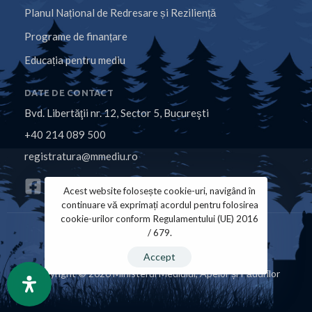
Planul Național de Redresare și Reziliență
Programe de finanțare
Educația pentru mediu
DATE DE CONTACT
Bvd. Libertăţii nr. 12, Sector 5, Bucureşti
+40 214 089 500
registratura@mmediu.ro
Acest website folosește cookie-uri, navigând în
continuare vă exprimați acordul pentru folosirea
cookie-urilor conform Regulamentului (UE) 2016
/ 679.
Politica de Cookies
Politica de Confidențialitate
Accept
Copyright © 2026 Ministerul Mediului, Apelor și Pădurilor