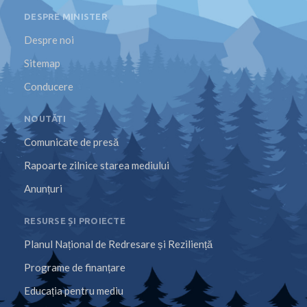
DESPRE MINISTER
Despre noi
Sitemap
Conducere
NOUTĂȚI
Comunicate de presă
Rapoarte zilnice starea mediului
Anunțuri
RESURSE ȘI PROIECTE
Planul Național de Redresare și Reziliență
Programe de finanțare
Educația pentru mediu