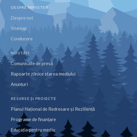
DESPRE MINISTER
Despre noi
Sitemap
Conducere
NOUTĂȚI
Comunicate de presă
Rapoarte zilnice starea mediului
Anunțuri
RESURSE ȘI PROIECTE
Planul Național de Redresare și Reziliență
Programe de finanțare
Educația pentru mediu