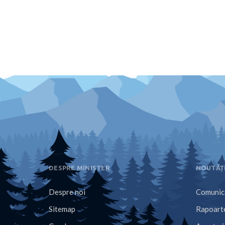
DESPRE MINISTER
NOUTĂȚ
Despre noi
Comunica
Sitemap
Rapoarte