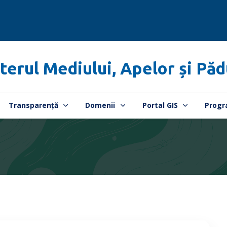
terul Mediului, Apelor și Păd
Transparență
Domenii
Portal GIS
Progr