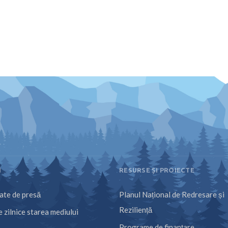
I
RESURSE ȘI PROIECTE
te de presă
Planul Național de Redresare și
Reziliență
 zilnice starea mediului
Programe de finanțare