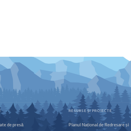
I
RESURSE ȘI PROIECTE
te de presă
Planul Național de Redresare și