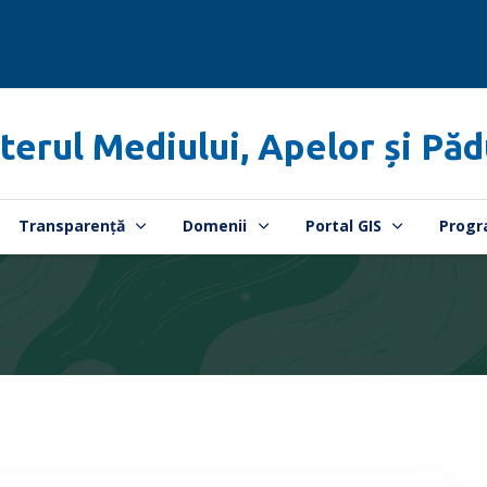
terul Mediului, Apelor și Păd
Transparență
Domenii
Portal GIS
Progr