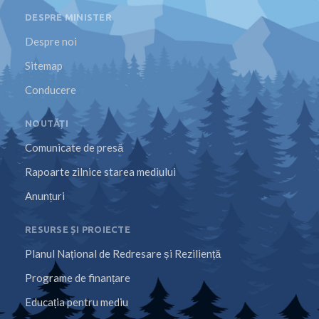
DESPRE MINISTER
Despre noi
Sitemap
Conducere
NOUTĂȚI
Comunicate de presă
Rapoarte zilnice starea mediului
Anunțuri
RESURSE ȘI PROIECTE
Planul Național de Redresare și Reziliență
Programe de finanțare
Educația pentru mediu