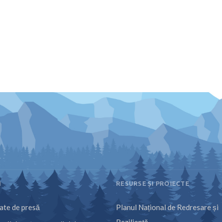
I
RESURSE ȘI PROIECTE
te de presă
Planul Național de Redresare și
Reziliență