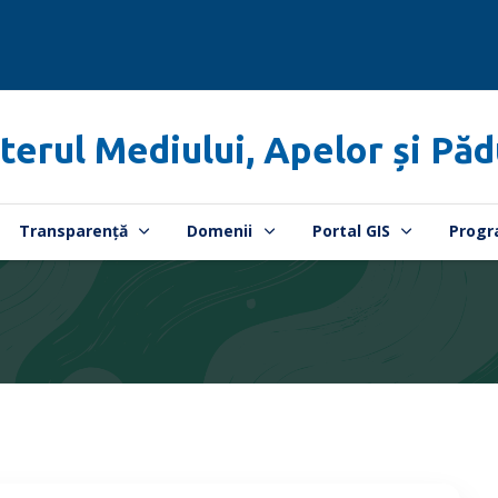
terul Mediului, Apelor și Păd
Transparență
Domenii
Portal GIS
Progr