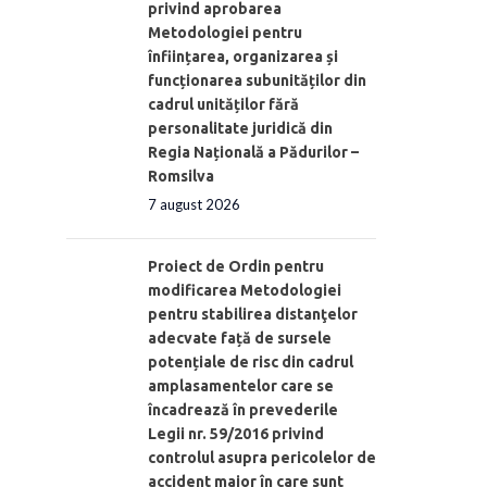
privind aprobarea
Metodologiei pentru
înființarea, organizarea și
funcționarea subunităților din
cadrul unităților fără
personalitate juridică din
Regia Națională a Pădurilor –
Romsilva
7 august 2026
Proiect de Ordin pentru
modificarea Metodologiei
pentru stabilirea distanţelor
adecvate față de sursele
potențiale de risc din cadrul
amplasamentelor care se
încadrează în prevederile
Legii nr. 59/2016 privind
controlul asupra pericolelor de
accident major în care sunt