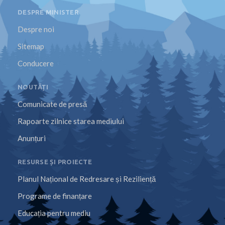
DESPRE MINISTER
Despre noi
Sitemap
Conducere
NOUTĂȚI
Comunicate de presă
Rapoarte zilnice starea mediului
Anunțuri
RESURSE ȘI PROIECTE
Planul Național de Redresare și Reziliență
Programe de finanțare
Educația pentru mediu