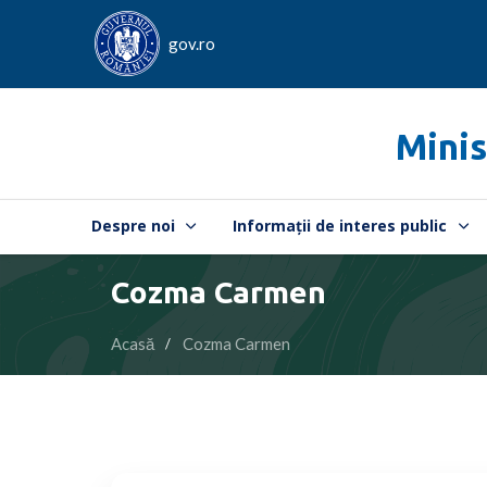
gov.ro
Minis
Despre noi
Informații de interes public
Cozma Carmen
Acasă
Cozma Carmen