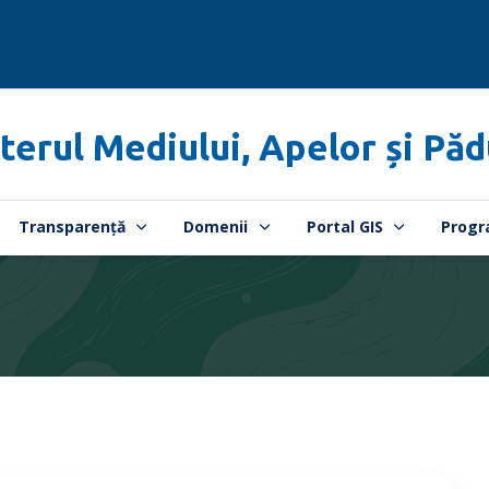
terul Mediului, Apelor și Păd
Transparență
Domenii
Portal GIS
Progr