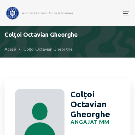
To
nav
Colțoi Octavian Gheorghe
Acasă
Colțoi Octavian Gheorghe
Colțoi
Octavian
Gheorghe
ANGAJAT MM