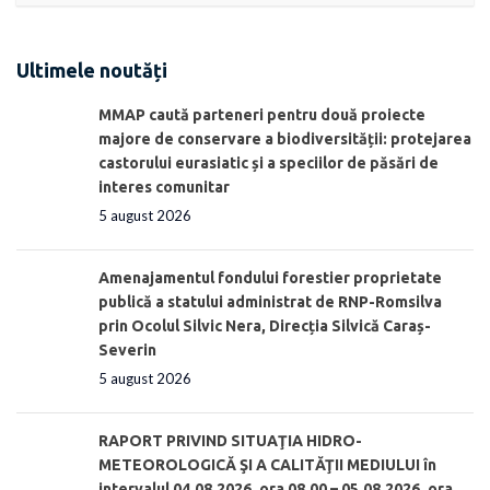
Ultimele noutăți
MMAP caută parteneri pentru două proiecte
majore de conservare a biodiversității: protejarea
castorului eurasiatic și a speciilor de păsări de
interes comunitar
5 august 2026
Amenajamentul fondului forestier proprietate
publică a statului administrat de RNP-Romsilva
prin Ocolul Silvic Nera, Direcția Silvică Caraș-
Severin
5 august 2026
RAPORT PRIVIND SITUAŢIA HIDRO-
METEOROLOGICĂ ŞI A CALITĂŢII MEDIULUI în
intervalul 04.08.2026, ora 08.00 – 05.08.2026, ora