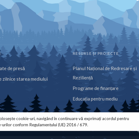
I
RESURSE ȘI PROIECTE
te de presă
Planul Național de Redresare și
Reziliență
 zilnice starea mediului
Programe de finanțare
Educația pentru mediu
olosește cookie-uri, navigând în continuare vă exprimați acordul pentru
e-urilor conform Regulamentului (UE) 2016 / 679.