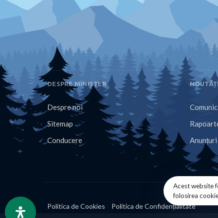
DESPRE MINISTER
NOUTĂȚ
Despre noi
Comunica
Sitemap
Rapoarte
Conducere
Anunțuri
Acest website f
folosirea cooki
Politica de Cookies
Politica de Confidențialitate