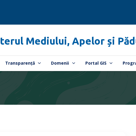
terul Mediului, Apelor și Păd
Transparență
Domenii
Portal GIS
Progr