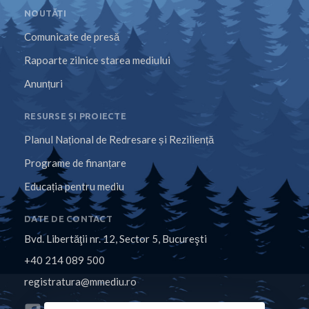
NOUTĂȚI
Comunicate de presă
Rapoarte zilnice starea mediului
Anunțuri
RESURSE ȘI PROIECTE
Planul Național de Redresare și Reziliență
Programe de finanțare
Educația pentru mediu
DATE DE CONTACT
Bvd. Libertăţii nr. 12, Sector 5, Bucureşti
+40 214 089 500
registratura@mmediu.ro