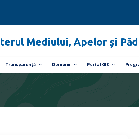
terul Mediului, Apelor și Păd
Transparență
Domenii
Portal GIS
Progr