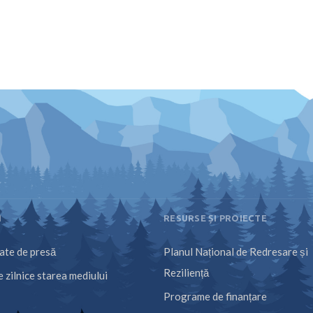
I
RESURSE ȘI PROIECTE
te de presă
Planul Național de Redresare și
Reziliență
 zilnice starea mediului
Programe de finanțare