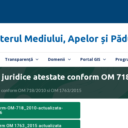
terul Mediului, Apelor și Păd
Transparență
Domenii
Portal GIS
Progr
si juridice atestate conform OM 7
state conform OM 718/2010 si OM 1763/2015
form-OM-718_2010-actualizata-
26
form OM 1763_2015 actualizata