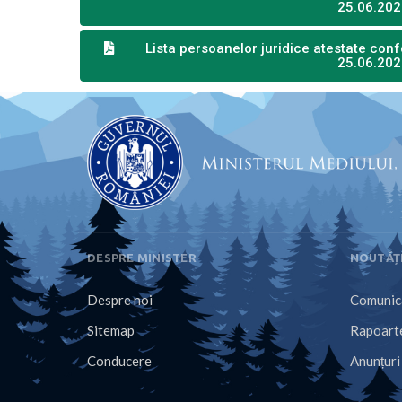
25.06.20
Lista persoanelor juridice atestate co
25.06.20
DESPRE MINISTER
NOUTĂȚ
Despre noi
Comunica
Sitemap
Rapoarte
Conducere
Anunțuri