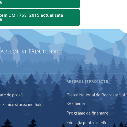
26
nform OM 1763_2015 actualizata
26
I
RESURSE ȘI PROIECTE
te de presă
Planul Național de Redresare și
Reziliență
 zilnice starea mediului
Programe de finanțare
Educația pentru mediu