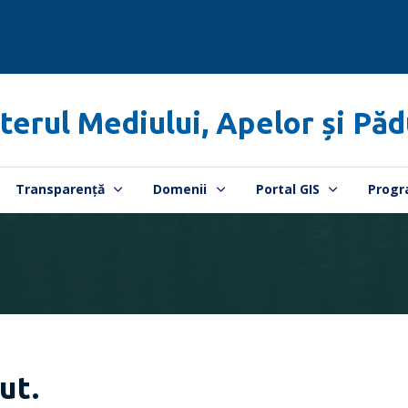
terul Mediului, Apelor și Păd
Transparență
Domenii
Portal GIS
Progr
ut.