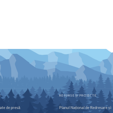
I
RESURSE ȘI PROIECTE
te de presă
Planul Național de Redresare și