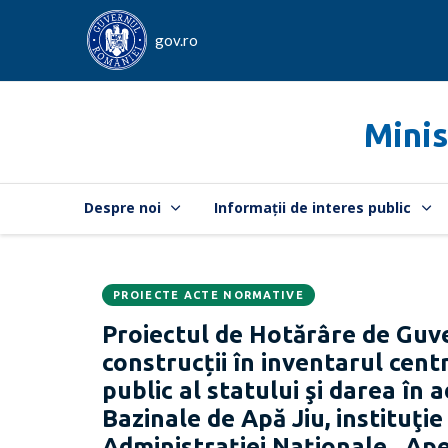
gov.ro
Minis
Despre noi
Informații de interes public
PROIECTE ACTE NORMATIVE
Data
CATEGORIA:
Proiectul de Hotărâre de Guve
publicării:
construcții în inventarul cent
public al statului şi darea în
Bazinale de Apă Jiu, instituţi
Administrației Naționale „Ape