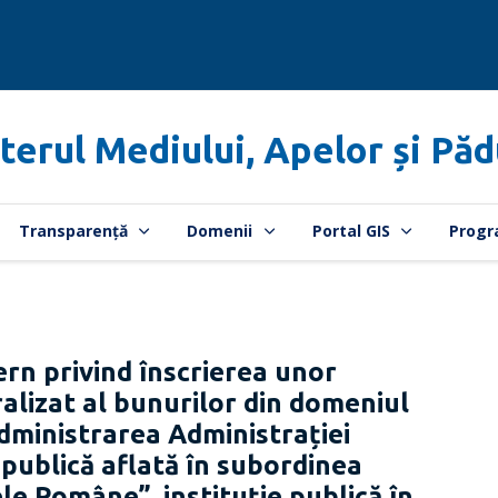
terul Mediului, Apelor și Păd
Transparență
Domenii
Portal GIS
Progr
rn privind înscrierea unor
ralizat al bunurilor din domeniul
 administrarea Administrației
e publică aflată în subordinea
le Române”, instituție publică în