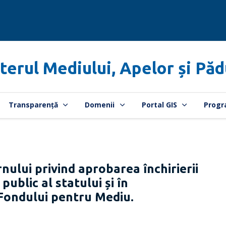
terul Mediului, Apelor și Păd
Transparență
Domenii
Portal GIS
Progr
nului privind aprobarea închirierii
public al statului și în
 Fondului pentru Mediu.