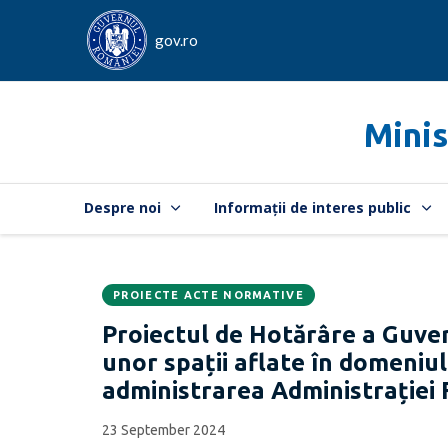
gov.ro
Minis
Despre noi
Informații de interes public
PROIECTE ACTE NORMATIVE
Data
CATEGORIA:
Proiectul de Hotărâre a Guver
publicării:
unor spații aflate în domeniul 
administrarea Administrației
23 September 2024