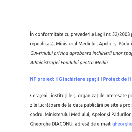
În conformitate cu prevederile Legii nr. 52/2003 
republicată, Ministerul Mediului, Apelor și Pădur
Guvernului privind aprobarea închirierii unor spați
Administrației Fondului pentru Mediu.
NF proiect HG inchiriere spații
I
Proiect de H
Cetățenii, instituțiile și organizațiile interesat
zile lucrătoare de la data publicării pe site a pr
cadrul Ministerului Mediului, Apelor și Păduril
Gheorghe DIACONU, adresă de e-mail:
gheorgh