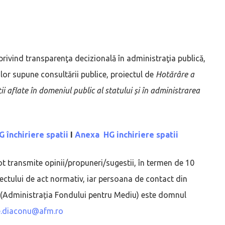
privind transparenţa decizională în administraţia publică,
ilor supune consultării publice, proiectul de
Hotărâre a
i aflate în domeniul public al statului și în administrarea
G închiriere spatii
I
Anexa HG inchiriere spatii
e pot transmite opinii/propuneri/sugestii, în termen de 10
oiectului de act normativ, iar persoana de contact din
or (Administrația Fondului pentru Mediu) este domnul
e.diaconu@afm.ro