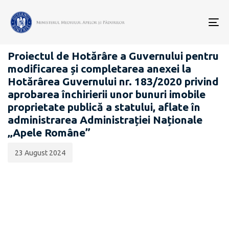
Data
CATEGORIA:
publicării:
To
PROIECTE ACTE NORMATIVE
nav
Proiectul de Hotărâre a Guvernului pentru
modificarea și completarea anexei la
Hotărârea Guvernului nr. 183/2020 privind
aprobarea închirierii unor bunuri imobile
proprietate publică a statului, aflate în
administrarea Administrației Naționale
„Apele Române”
23 August 2024