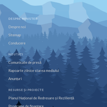
DESPRE MINISTER
Despre noi
Sitemap
Conducere
NOUTĂȚI
Comunicate de presă
Rapoarte zilnice starea mediului
Anunțuri
RESURSE ȘI PROIECTE
Planul Național de Redresare și Reziliență
Programe de finanțare