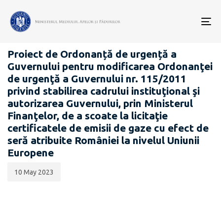
Data
CATEGORIA:
publicării:
To
PROIECTE ACTE NORMATIVE
nav
Proiect de Ordonanță de urgență a
Guvernului pentru modificarea Ordonanţei
de urgenţă a Guvernului nr. 115/2011
privind stabilirea cadrului instituţional şi
autorizarea Guvernului, prin Ministerul
Finanţelor, de a scoate la licitaţie
certificatele de emisii de gaze cu efect de
seră atribuite României la nivelul Uniunii
Europene
10 May 2023