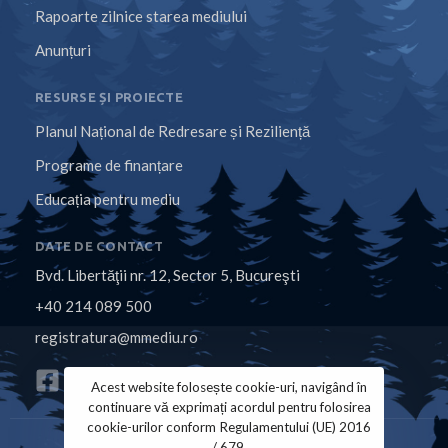
Rapoarte zilnice starea mediului
Anunțuri
RESURSE ȘI PROIECTE
Planul Național de Redresare și Reziliență
Programe de finanțare
Educația pentru mediu
DATE DE CONTACT
Bvd. Libertăţii nr. 12, Sector 5, Bucureşti
+40 214 089 500
registratura@mmediu.ro
Acest website folosește cookie-uri, navigând în
continuare vă exprimați acordul pentru folosirea
cookie-urilor conform Regulamentului (UE) 2016
/ 679.