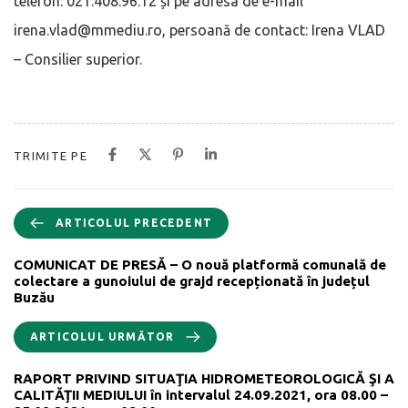
telefon: 021.408.96.12 și pe adresa de e-mail
irena.vlad@mmediu.ro, persoană de contact: Irena VLAD
– Consilier superior.
TRIMITE PE
ARTICOLUL PRECEDENT
COMUNICAT DE PRESĂ – O nouă platformă comunală de
colectare a gunoiului de grajd recepționată în județul
Buzău
ARTICOLUL URMĂTOR
RAPORT PRIVIND SITUAŢIA HIDROMETEOROLOGICĂ ŞI A
CALITĂŢII MEDIULUI în intervalul 24.09.2021, ora 08.00 –