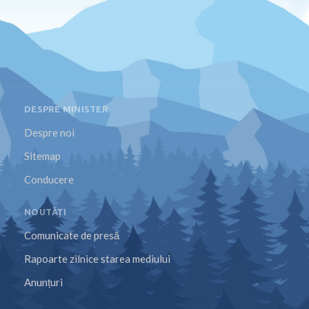
DESPRE MINISTER
Despre noi
Sitemap
Conducere
NOUTĂȚI
Comunicate de presă
Rapoarte zilnice starea mediului
Anunțuri