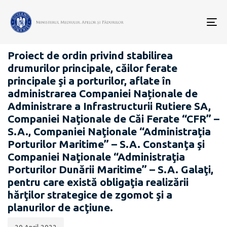
Data
CATEGORIA:
publicării:
To
PROIECTE ACTE NORMATIVE
nav
Proiect de ordin privind stabilirea
drumurilor principale, căilor ferate
principale şi a porturilor, aflate în
administrarea Companiei Naționale de
Administrare a Infrastructurii Rutiere SA,
Companiei Naţionale de Căi Ferate “CFR” –
S.A., Companiei Naţionale “Administraţia
Porturilor Maritime” – S.A. Constanţa şi
Companiei Naţionale “Administraţia
Porturilor Dunării Maritime” – S.A. Galaţi,
pentru care există obligaţia realizării
hărţilor strategice de zgomot şi a
planurilor de acţiune.