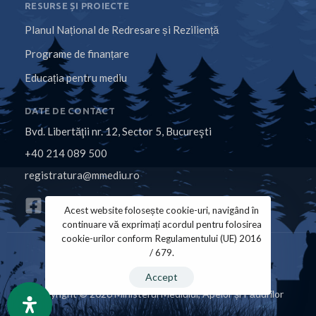
RESURSE ȘI PROIECTE
Planul Național de Redresare și Reziliență
Programe de finanțare
Educația pentru mediu
DATE DE CONTACT
Bvd. Libertăţii nr. 12, Sector 5, Bucureşti
+40 214 089 500
registratura@mmediu.ro
Acest website folosește cookie-uri, navigând în
continuare vă exprimați acordul pentru folosirea
cookie-urilor conform Regulamentului (UE) 2016
/ 679.
Politica de Cookies
Politica de Confidențialitate
Accept
Copyright © 2026 Ministerul Mediului, Apelor și Pădurilor