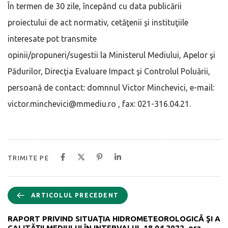
În termen de 30 zile, începând cu data publicării
proiectului de act normativ, cetăţenii şi instituţiile
interesate pot transmite
opinii/propuneri/sugestii la Ministerul Mediului, Apelor şi
Pădurilor, Direcţia Evaluare Impact şi Controlul Poluării,
persoană de contact: domnnul Victor Minchevici, e-mail:
victor.minchevici@mmediu.ro , fax: 021-316.04.21.
TRIMITE PE
ARTICOLUL PRECEDENT
RAPORT PRIVIND SITUAŢIA HIDROMETEOROLOGICĂ ŞI A
CALITĂŢII MEDIULUI ÎN INTERVALUL 18.04.2022, ora